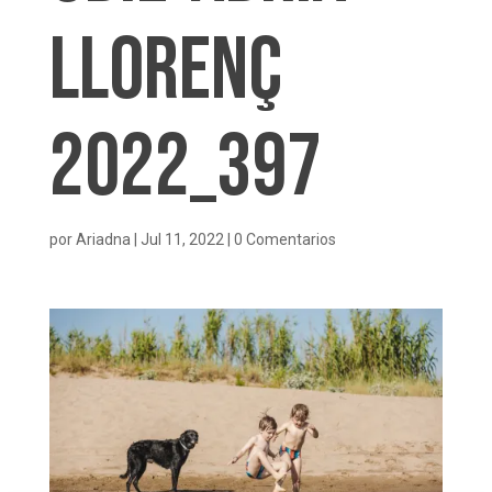
Llorenç
2022_397
por
Ariadna
|
Jul 11, 2022
|
0 Comentarios