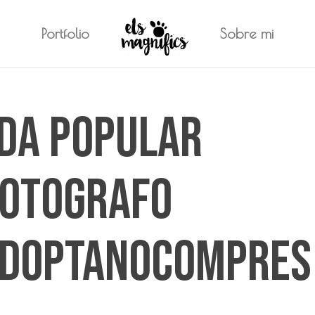
Portfolio
Sobre mi
da popular
fotografo
adoptanocompres