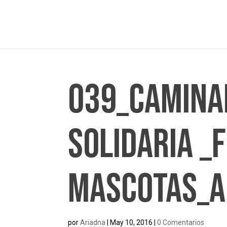
039_camina
solidaria _
mascotas_
por
Ariadna
|
May 10, 2016
|
0 Comentarios