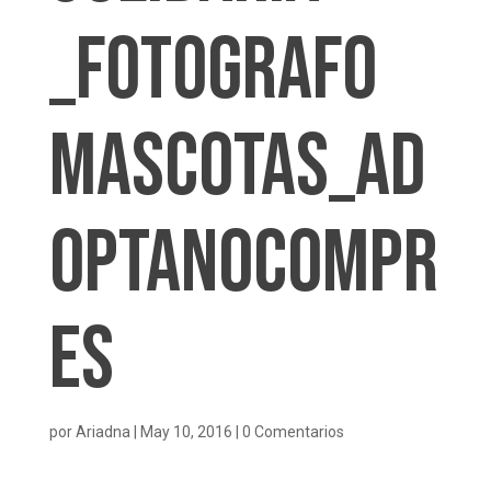
_fotografo
mascotas_ad
optanocompr
es
por
Ariadna
|
May 10, 2016
|
0 Comentarios