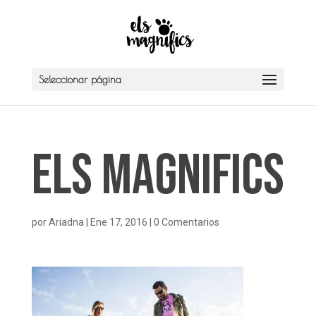
Seleccionar página
Els Magnifics
por
Ariadna
|
Ene 17, 2016
|
0 Comentarios