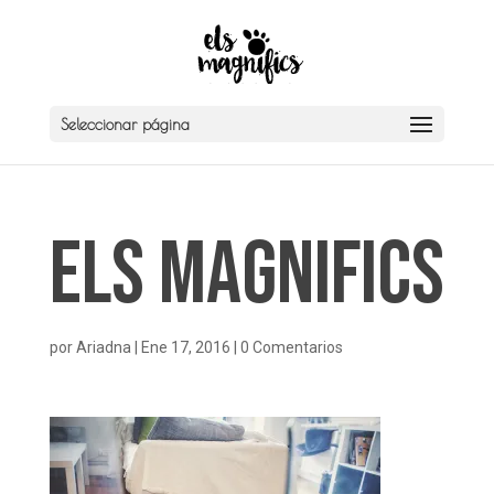
Seleccionar página
Els Magnifics
por
Ariadna
|
Ene 17, 2016
|
0 Comentarios