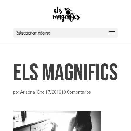
Seleccionar página
Els Magnifics
por
Ariadna
|
Ene 17, 2016
|
0 Comentarios