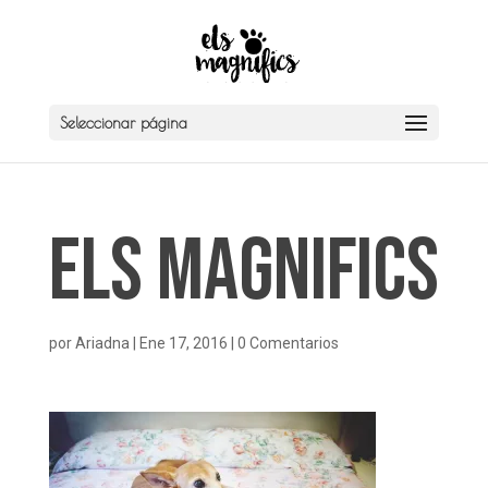
Seleccionar página
Els Magnifics
por
Ariadna
|
Ene 17, 2016
|
0 Comentarios