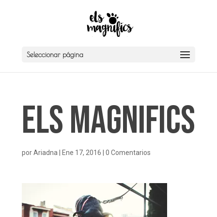
Seleccionar página
Els Magnifics
por
Ariadna
|
Ene 17, 2016
|
0 Comentarios