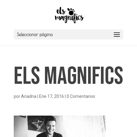
Seleccionar página
Els Magnifics
por
Ariadna
|
Ene 17, 2016
|
0 Comentarios