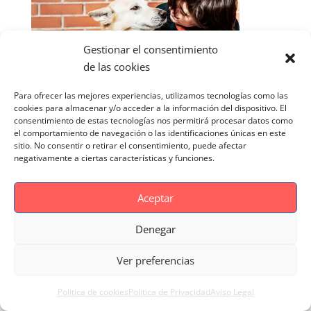
Gestionar el consentimiento
de las cookies
Para ofrecer las mejores experiencias, utilizamos tecnologías como las
cookies para almacenar y/o acceder a la información del dispositivo. El
consentimiento de estas tecnologías nos permitirá procesar datos como
el comportamiento de navegación o las identificaciones únicas en este
sitio. No consentir o retirar el consentimiento, puede afectar
negativamente a ciertas características y funciones.
Aceptar
Denegar
Aviso Legal
Politica de cookies
Politica de Privacidad
Reportaje Magnific
Ver preferencias
Portfolio
Politica de cookies
Politica de Privacidad
Aviso Legal