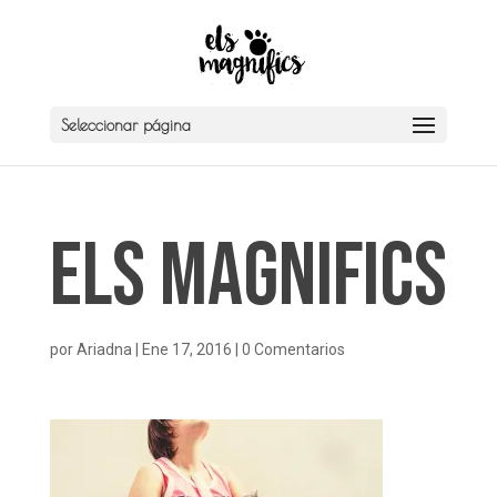
Seleccionar página
Els Magnifics
por
Ariadna
|
Ene 17, 2016
|
0 Comentarios