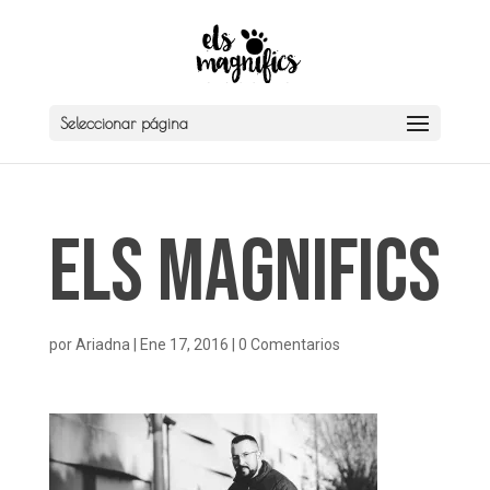
Seleccionar página
Els Magnifics
por
Ariadna
|
Ene 17, 2016
|
0 Comentarios