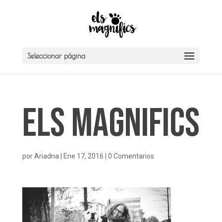
Seleccionar página
Els Magnifics
por
Ariadna
|
Ene 17, 2016
|
0 Comentarios