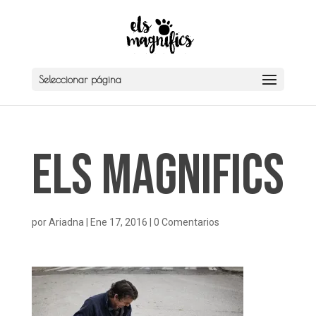
Seleccionar página
Els Magnifics
por
Ariadna
|
Ene 17, 2016
|
0 Comentarios