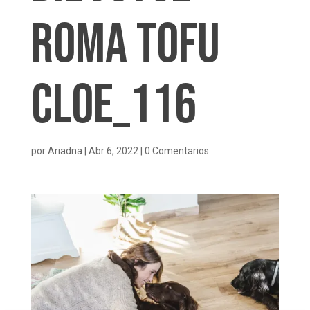
Roma Tofu
Cloe_116
por
Ariadna
|
Abr 6, 2022
|
0 Comentarios