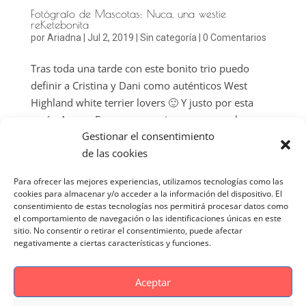
Fotógrafo de Mascotas: Nuca, una westie
reKetebonita
por
Ariadna
|
Jul 2, 2019
|
Sin categoría
|
0 Comentarios
Tras toda una tarde con este bonito trio puedo
definir a Cristina y Dani como auténticos West
Highland white terrier lovers 🙂 Y justo por esta
razón Anna y Ferran, sus amigos perrunos, les
Gestionar el consentimiento
regalaron esta sesión como regalo de boda-cumple.
de las cookies
Nuca adora el mar por eso sus...
Para ofrecer las mejores experiencias, utilizamos tecnologías como las
cookies para almacenar y/o acceder a la información del dispositivo. El
consentimiento de estas tecnologías nos permitirá procesar datos como
el comportamiento de navegación o las identificaciones únicas en este
sitio. No consentir o retirar el consentimiento, puede afectar
negativamente a ciertas características y funciones.
Aceptar