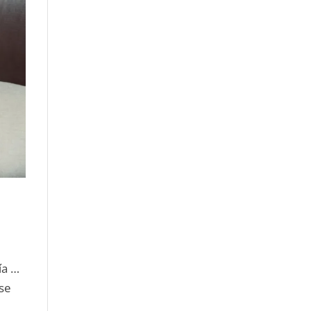
ía …
ose