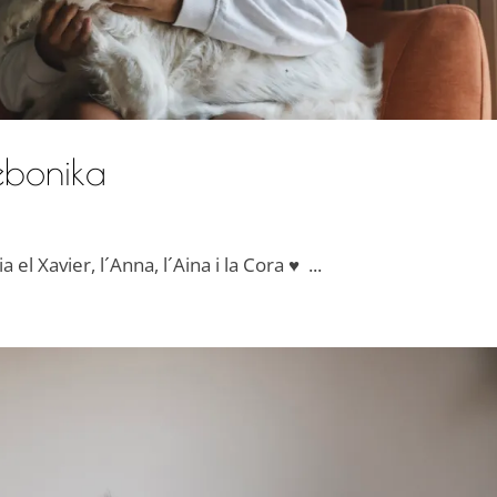
tebonika
 el Xavier, l´Anna, l´Aina i la Cora ♥ ...