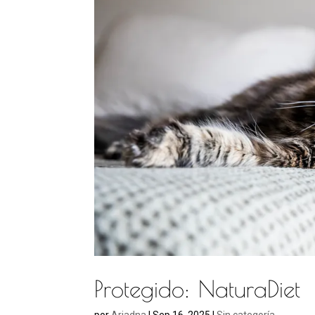
Protegido: NaturaDiet
por
Ariadna
|
Sep 16, 2025
|
Sin categoría