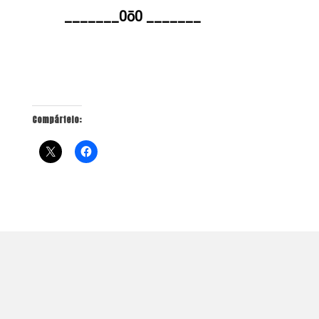
_______0ō0 _______
Compártelo: